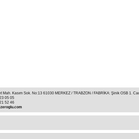
t Mah. Kasım Sok. No:13 61030 MERKEZ / TRABZON / FABRİKA: Şinik OSB 1. C
23 05 05
21 52 46
zeroglu.com