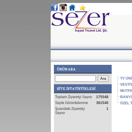
ÜRÜN ARA
TV ÜNİ
VESTİ
SİTE İSTATİSTİKLERİ
MUTF
BANY
Toplam Ziyaretçi Sayısı
175548
Sayfa Görüntülenme
381540
ÖZEL 
Şuandaki Ziyaretçi
1
Sayısı