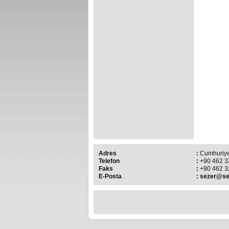
Adres
:
Cumhuriye
Telefon
:
+90 462 3
Faks
:
+90 462 3
E-Posta
:
sezer@se