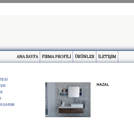
ANA SAYFA
FİRMA PROFİLİ
ÜRÜNLER
İLETİŞİM
TESİ
HAZAL
YER
AK
O
TASARIM