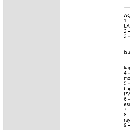
AÇ
1 
LA
2 –
3 –
ist
ka
4 
mod
5 
ba
PV
6 
esn
7 
8 –
ra
9 