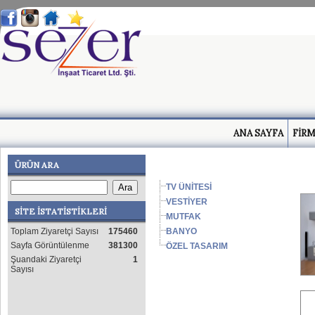
ANA SAYFA
FİRM
ÜRÜN ARA
TV ÜNİTESİ
VESTİYER
SİTE İSTATİSTİKLERİ
MUTFAK
BANYO
Toplam Ziyaretçi Sayısı
175460
Sayfa Görüntülenme
381300
ÖZEL TASARIM
Şuandaki Ziyaretçi
1
Sayısı